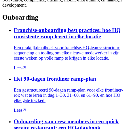
development.
Onboarding
Franchise-onboarding best practices: hoe HQ
consistente ramp levert in elke locatie
Een praktijkdraaiboek voor franchise-HQ-teams: structuur,
sequencing en tooling om elke nieuwe medewerker in zijn
eerste weken op volle ramp te krijgen in elke locatie.
Lees
Het 90-dagen frontliner ramp-plan
Een gestructureerd 90-dagen ramp-plan voor elke frontliner-
rol: wat te leren in dag 1–30, 31–60, en 61–90, en hoe HQ
elke gate tracked.
Lees
Onboarding van crew members in een quick
service restaurant: een HQ-playbook