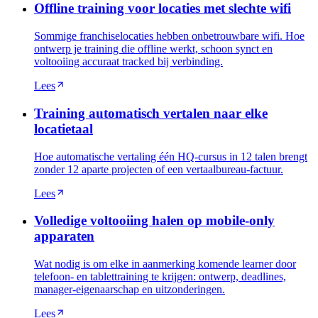
Offline training voor locaties met slechte wifi
Sommige franchiselocaties hebben onbetrouwbare wifi. Hoe
ontwerp je training die offline werkt, schoon synct en
voltooiing accuraat tracked bij verbinding.
Lees
Training automatisch vertalen naar elke
locatietaal
Hoe automatische vertaling één HQ-cursus in 12 talen brengt
zonder 12 aparte projecten of een vertaalbureau-factuur.
Lees
Volledige voltooiing halen op mobile-only
apparaten
Wat nodig is om elke in aanmerking komende learner door
telefoon- en tablettraining te krijgen: ontwerp, deadlines,
manager-eigenaarschap en uitzonderingen.
Lees