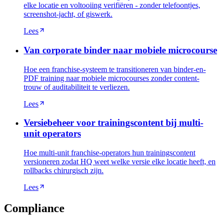
elke locatie en voltooiing verifiëren - zonder telefoontjes,
screenshot-jacht, of giswerk.
Lees
Van corporate binder naar mobiele microcourse
Hoe een franchise-systeem te transitioneren van binder-en-
PDF training naar mobiele microcourses zonder content-
trouw of auditabiliteit te verliezen.
Lees
Versiebeheer voor trainingscontent bij multi-
unit operators
Hoe multi-unit franchise-operators hun trainingscontent
versioneren zodat HQ weet welke versie elke locatie heeft, en
rollbacks chirurgisch zijn.
Lees
Compliance