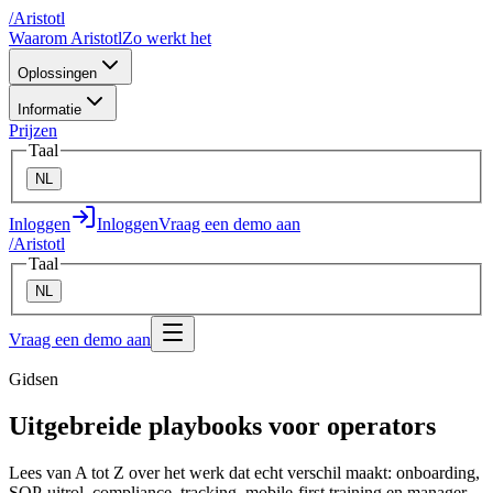
/
A
ristotl
Waarom Aristotl
Zo werkt het
Oplossingen
Informatie
Prijzen
Taal
NL
Inloggen
Inloggen
Vraag een demo aan
/
A
ristotl
Taal
NL
Vraag een demo aan
Gidsen
Uitgebreide playbooks voor operators
Lees van A tot Z over het werk dat echt verschil maakt: onboarding,
SOP-uitrol, compliance, tracking, mobile-first training en manager