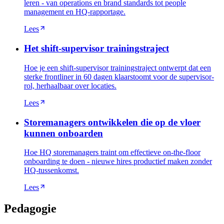
leren - van operations en brand standards tot people
management en HQ-rapportage.
Lees
Het shift-supervisor trainingstraject
Hoe je een shift-supervisor trainingstraject ontwerpt dat een
sterke frontliner in 60 dagen klaarstoomt voor de supervisor-
rol, herhaalbaar over locaties.
Lees
Storemanagers ontwikkelen die op de vloer
kunnen onboarden
Hoe HQ storemanagers traint om effectieve on-the-floor
onboarding te doen - nieuwe hires productief maken zonder
HQ-tussenkomst.
Lees
Pedagogie