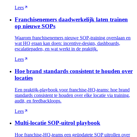
Lees
Franchisenemers daadwerkelijk laten trainen
op nieuwe SOPs
Waarom franchisenemers nieuwe SOP-training overslaan en
wat HQ eraan kan doen: incentive-design, dashboards,
escalatiepaden, en wat werkt in de praktijk.
Lees
Hoe brand standards consistent te houden over
locaties
Een praktijk-playbook voor franchise-HQ-teams: hoe brand
standards consistent te houden over elke locatie via training,
audit, en feedbackloops.
Lees
Multi-locatie SOP-uitrol playbook
Hoe franchise-HQ-teams een geüpdatete SOP uitrollen over