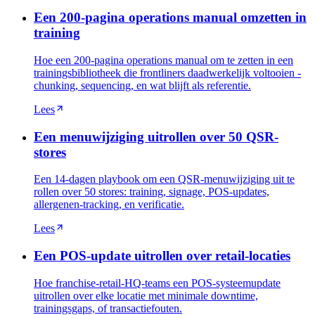
Een 200-pagina operations manual omzetten in
training
Hoe een 200-pagina operations manual om te zetten in een
trainingsbibliotheek die frontliners daadwerkelijk voltooien -
chunking, sequencing, en wat blijft als referentie.
Lees
Een menuwijziging uitrollen over 50 QSR-
stores
Een 14-dagen playbook om een QSR-menuwijziging uit te
rollen over 50 stores: training, signage, POS-updates,
allergenen-tracking, en verificatie.
Lees
Een POS-update uitrollen over retail-locaties
Hoe franchise-retail-HQ-teams een POS-systeemupdate
uitrollen over elke locatie met minimale downtime,
trainingsgaps, of transactiefouten.