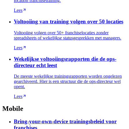
location franchisetraining.
Lees
Voltooiing van training volgen over 50 locaties
Voltooiing volgen over 50+ franchiselocaties zonder
spreadsheets of wekelijkse statusgesprekken met managers.
Lees
Wekelijkse voltooiingsrapporten die de ops-
directeur echt leest
De meeste wekelijkse trainingsrapporten worden ongelezen
gearchiveerd. Hier is een structuur die de ops-directeur wel
opent.
Lees
Mobile
Bring-your-own-device trainingsbeleid voor
franchises