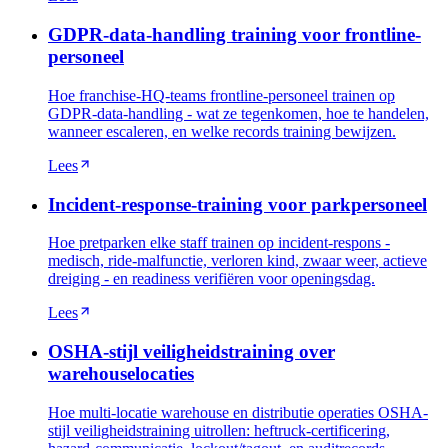
GDPR-data-handling training voor frontline-
personeel
Hoe franchise-HQ-teams frontline-personeel trainen op
GDPR-data-handling - wat ze tegenkomen, hoe te handelen,
wanneer escaleren, en welke records training bewijzen.
Lees
Incident-response-training voor parkpersoneel
Hoe pretparken elke staff trainen op incident-respons -
medisch, ride-malfunctie, verloren kind, zwaar weer, actieve
dreiging - en readiness verifiëren voor openingsdag.
Lees
OSHA-stijl veiligheidstraining over
warehouselocaties
Hoe multi-locatie warehouse en distributie operaties OSHA-
stijl veiligheidstraining uitrollen: heftruck-certificering,