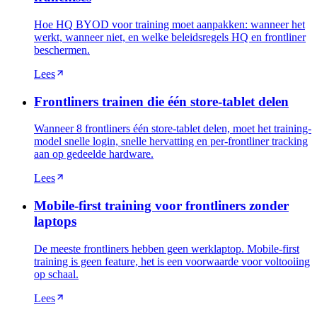
Hoe HQ BYOD voor training moet aanpakken: wanneer het
werkt, wanneer niet, en welke beleidsregels HQ en frontliner
beschermen.
Lees
Frontliners trainen die één store-tablet delen
Wanneer 8 frontliners één store-tablet delen, moet het training-
model snelle login, snelle hervatting en per-frontliner tracking
aan op gedeelde hardware.
Lees
Mobile-first training voor frontliners zonder
laptops
De meeste frontliners hebben geen werklaptop. Mobile-first
training is geen feature, het is een voorwaarde voor voltooiing
op schaal.
Lees