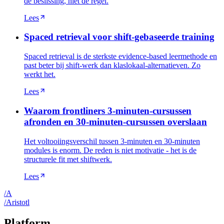
de beslissing, niet de regel.
Lees
Spaced retrieval voor shift-gebaseerde training
Spaced retrieval is de sterkste evidence-based leermethode en
past beter bij shift-werk dan klaslokaal-alternatieven. Zo
werkt het.
Lees
Waarom frontliners 3-minuten-cursussen
afronden en 30-minuten-cursussen overslaan
Het voltooiingsverschil tussen 3-minuten en 30-minuten
modules is enorm. De reden is niet motivatie - het is de
structurele fit met shiftwerk.
Lees
/
A
/
A
ristotl
Platform