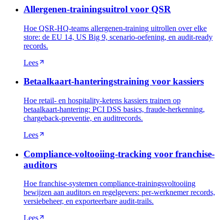
Allergenen-trainingsuitrol voor QSR
Hoe QSR-HQ-teams allergenen-training uitrollen over elke
store: de EU 14, US Big 9, scenario-oefening, en audit-ready
records.
Lees
Betaalkaart-hanteringstraining voor kassiers
Hoe retail- en hospitality-ketens kassiers trainen op
betaalkaart-hantering: PCI DSS basics, fraude-herkenning,
chargeback-preventie, en auditrecords.
Lees
Compliance-voltooiing-tracking voor franchise-
auditors
Hoe franchise-systemen compliance-trainingsvoltooiing
bewijzen aan auditors en regelgevers: per-werknemer records,
versiebeheer, en exporteerbare audit-trails.
Lees