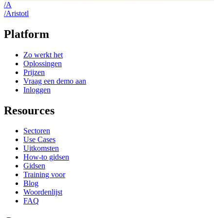
/
A
/
A
ristotl
Platform
Zo werkt het
Oplossingen
Prijzen
Vraag een demo aan
Inloggen
Resources
Sectoren
Use Cases
Uitkomsten
How-to gidsen
Gidsen
Training voor
Blog
Woordenlijst
FAQ