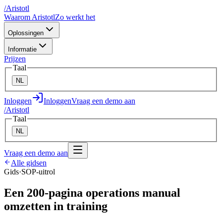
/
A
ristotl
Waarom Aristotl
Zo werkt het
Oplossingen
Informatie
Prijzen
Taal
NL
Inloggen
Inloggen
Vraag een demo aan
/
A
ristotl
Taal
NL
Vraag een demo aan
Alle gidsen
Gids
·
SOP-uitrol
Een 200-pagina operations manual
omzetten in training