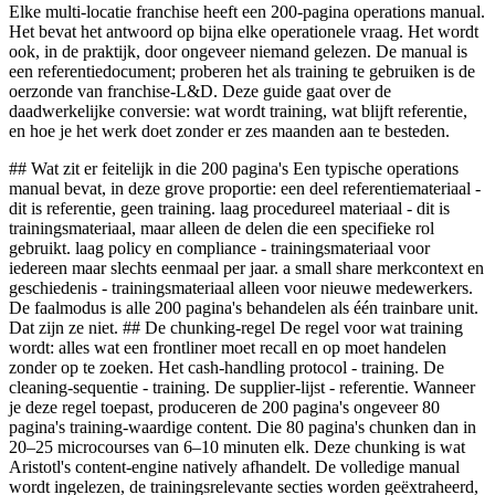
Elke multi-locatie franchise heeft een 200-pagina operations manual.
Het bevat het antwoord op bijna elke operationele vraag. Het wordt
ook, in de praktijk, door ongeveer niemand gelezen. De manual is
een referentiedocument; proberen het als training te gebruiken is de
oerzonde van franchise-L&D. Deze guide gaat over de
daadwerkelijke conversie: wat wordt training, wat blijft referentie,
en hoe je het werk doet zonder er zes maanden aan te besteden.
## Wat zit er feitelijk in die 200 pagina's Een typische operations
manual bevat, in deze grove proportie: een deel referentiemateriaal -
dit is referentie, geen training. laag procedureel materiaal - dit is
trainingsmateriaal, maar alleen de delen die een specifieke rol
gebruikt. laag policy en compliance - trainingsmateriaal voor
iedereen maar slechts eenmaal per jaar. a small share merkcontext en
geschiedenis - trainingsmateriaal alleen voor nieuwe medewerkers.
De faalmodus is alle 200 pagina's behandelen als één trainbare unit.
Dat zijn ze niet. ## De chunking-regel De regel voor wat training
wordt: alles wat een frontliner moet recall en op moet handelen
zonder op te zoeken. Het cash-handling protocol - training. De
cleaning-sequentie - training. De supplier-lijst - referentie. Wanneer
je deze regel toepast, produceren de 200 pagina's ongeveer 80
pagina's training-waardige content. Die 80 pagina's chunken dan in
20–25 microcourses van 6–10 minuten elk. Deze chunking is wat
Aristotl's content-engine natively afhandelt. De volledige manual
wordt ingelezen, de trainingsrelevante secties worden geëxtraheerd,