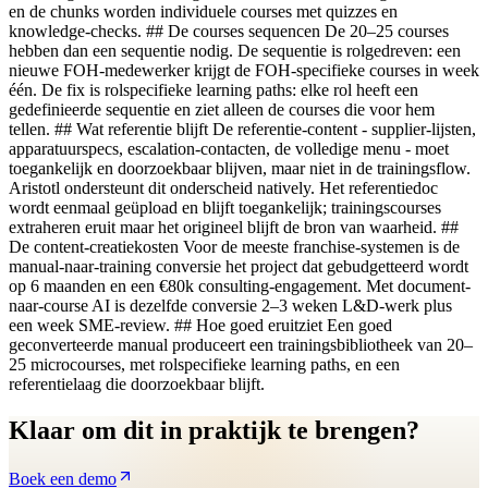
en de chunks worden individuele courses met quizzes en
knowledge-checks. ## De courses sequencen De 20–25 courses
hebben dan een sequentie nodig. De sequentie is rolgedreven: een
nieuwe FOH-medewerker krijgt de FOH-specifieke courses in week
één. De fix is rolspecifieke learning paths: elke rol heeft een
gedefinieerde sequentie en ziet alleen de courses die voor hem
tellen. ## Wat referentie blijft De referentie-content - supplier-lijsten,
apparatuurspecs, escalation-contacten, de volledige menu - moet
toegankelijk en doorzoekbaar blijven, maar niet in de trainingsflow.
Aristotl ondersteunt dit onderscheid natively. Het referentiedoc
wordt eenmaal geüpload en blijft toegankelijk; trainingscourses
extraheren eruit maar het origineel blijft de bron van waarheid. ##
De content-creatiekosten Voor de meeste franchise-systemen is de
manual-naar-training conversie het project dat gebudgetteerd wordt
op 6 maanden en een €80k consulting-engagement. Met document-
naar-course AI is dezelfde conversie 2–3 weken L&D-werk plus
een week SME-review. ## Hoe goed eruitziet Een goed
geconverteerde manual produceert een trainingsbibliotheek van 20–
25 microcourses, met rolspecifieke learning paths, en een
referentielaag die doorzoekbaar blijft.
Klaar om dit in praktijk te brengen?
Boek een demo