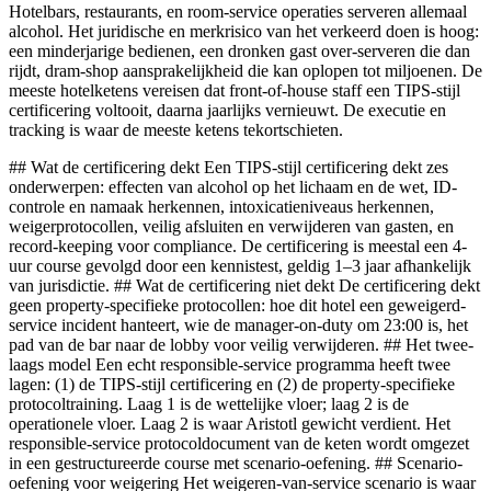
Hotelbars, restaurants, en room-service operaties serveren allemaal
alcohol. Het juridische en merkrisico van het verkeerd doen is hoog:
een minderjarige bedienen, een dronken gast over-serveren die dan
rijdt, dram-shop aansprakelijkheid die kan oplopen tot miljoenen. De
meeste hotelketens vereisen dat front-of-house staff een TIPS-stijl
certificering voltooit, daarna jaarlijks vernieuwt. De executie en
tracking is waar de meeste ketens tekortschieten.
## Wat de certificering dekt Een TIPS-stijl certificering dekt zes
onderwerpen: effecten van alcohol op het lichaam en de wet, ID-
controle en namaak herkennen, intoxicatieniveaus herkennen,
weigerprotocollen, veilig afsluiten en verwijderen van gasten, en
record-keeping voor compliance. De certificering is meestal een 4-
uur course gevolgd door een kennistest, geldig 1–3 jaar afhankelijk
van jurisdictie. ## Wat de certificering niet dekt De certificering dekt
geen property-specifieke protocollen: hoe dit hotel een geweigerd-
service incident hanteert, wie de manager-on-duty om 23:00 is, het
pad van de bar naar de lobby voor veilig verwijderen. ## Het twee-
laags model Een echt responsible-service programma heeft twee
lagen: (1) de TIPS-stijl certificering en (2) de property-specifieke
protocoltraining. Laag 1 is de wettelijke vloer; laag 2 is de
operationele vloer. Laag 2 is waar Aristotl gewicht verdient. Het
responsible-service protocoldocument van de keten wordt omgezet
in een gestructureerde course met scenario-oefening. ## Scenario-
oefening voor weigering Het weigeren-van-service scenario is waar