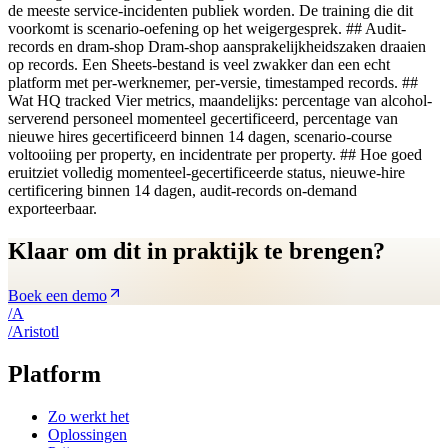
de meeste service-incidenten publiek worden. De training die dit
voorkomt is scenario-oefening op het weigergesprek. ## Audit-
records en dram-shop Dram-shop aansprakelijkheidszaken draaien
op records. Een Sheets-bestand is veel zwakker dan een echt
platform met per-werknemer, per-versie, timestamped records. ##
Wat HQ tracked Vier metrics, maandelijks: percentage van alcohol-
serverend personeel momenteel gecertificeerd, percentage van
nieuwe hires gecertificeerd binnen 14 dagen, scenario-course
voltooiing per property, en incidentrate per property. ## Hoe goed
eruitziet volledig momenteel-gecertificeerde status, nieuwe-hire
certificering binnen 14 dagen, audit-records on-demand
exporteerbaar.
Klaar om dit in praktijk te brengen?
Boek een demo
/
A
/
A
ristotl
Platform
Zo werkt het
Oplossingen