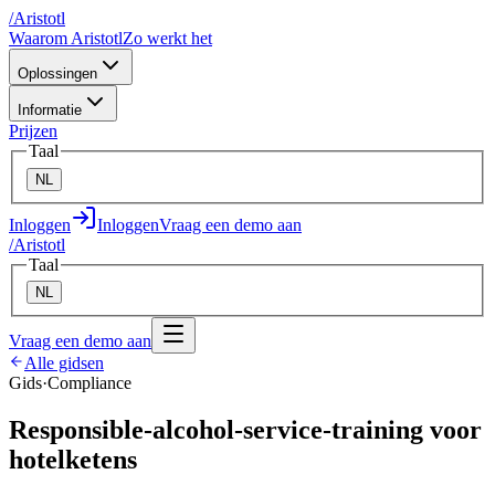
/
A
ristotl
Waarom Aristotl
Zo werkt het
Oplossingen
Informatie
Prijzen
Taal
NL
Inloggen
Inloggen
Vraag een demo aan
/
A
ristotl
Taal
NL
Vraag een demo aan
Alle gidsen
Gids
·
Compliance
Responsible-alcohol-service-training voor
hotelketens