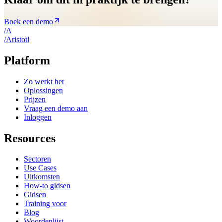
Boek een demo
/
A
/
A
ristotl
Platform
Zo werkt het
Oplossingen
Prijzen
Vraag een demo aan
Inloggen
Resources
Sectoren
Use Cases
Uitkomsten
How-to gidsen
Gidsen
Training voor
Blog
Woordenlijst