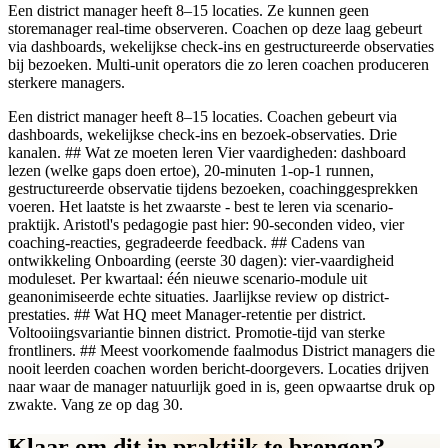
Een district manager heeft 8–15 locaties. Ze kunnen geen
storemanager real-time observeren. Coachen op deze laag gebeurt
via dashboards, wekelijkse check-ins en gestructureerde observaties
bij bezoeken. Multi-unit operators die zo leren coachen produceren
sterkere managers.
Een district manager heeft 8–15 locaties. Coachen gebeurt via
dashboards, wekelijkse check-ins en bezoek-observaties. Drie
kanalen. ## Wat ze moeten leren Vier vaardigheden: dashboard
lezen (welke gaps doen ertoe), 20-minuten 1-op-1 runnen,
gestructureerde observatie tijdens bezoeken, coachinggesprekken
voeren. Het laatste is het zwaarste - best te leren via scenario-
praktijk. Aristotl's pedagogie past hier: 90-seconden video, vier
coaching-reacties, gegradeerde feedback. ## Cadens van
ontwikkeling Onboarding (eerste 30 dagen): vier-vaardigheid
moduleset. Per kwartaal: één nieuwe scenario-module uit
geanonimiseerde echte situaties. Jaarlijkse review op district-
prestaties. ## Wat HQ meet Manager-retentie per district.
Voltooiingsvariantie binnen district. Promotie-tijd van sterke
frontliners. ## Meest voorkomende faalmodus District managers die
nooit leerden coachen worden bericht-doorgevers. Locaties drijven
naar waar de manager natuurlijk goed in is, geen opwaartse druk op
zwakte. Vang ze op dag 30.
Klaar om dit in praktijk te brengen?