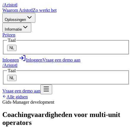
/
A
ristotl
Waarom Aristotl
Zo werkt het
Oplossingen
Informatie
Prijzen
Taal
NL
Inloggen
Inloggen
Vraag een demo aan
/
A
ristotl
Taal
NL
Vraag een demo aan
Alle gidsen
Gids
·
Manager development
Coachingvaardigheden voor multi-unit
operators