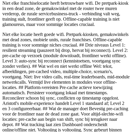
Niet elke franchiselocatie heeft betrouwbare wifi. De pretpark-kiosk
in een dead zone, de gemakswinkel met de router twee muren
verderop, de rurale servicebusiness-truck - verbinding valt weg,
training stalt, frontliner geeft op. Offline-capable training is niet
glamoureus, maar voor sommige locaties cruciaal.
Niet elke locatie heeft goede wifi. Pretpark-kiosken, gemakswinkels
met dead zones, mobiele units, rurale franchises. Offline-capable
training is voor sommige niches cruciaal. ## Drie niveaus Level 1:
resilient streaming (pauzeert bij drop, hervat bij reconnect). Level 2:
pre-cache op verzoek (module downloadt, frontliner werkt offline).
Level 3: auto-sync bij reconnect (kennistoetsen, voortgang sync
zonder verlies). ## Wat wel en niet werkt offline Wel: tekst,
afbeeldingen, pre-cached video, multiple-choice, scenario's,
voortgang. Niet: live video calls, real-time leaderboards, mid-module
netwerkcalls. Vermijd live elementen in modules voor offline-
locaties. ## Platform-vereisten Pre-cache actieve toewijzing
automatisch. Persisteer voortgang lokaal met timestamps.
Reconcileer schoon bij sync, conflicten op timestamp opgelost.
Aristotl's mobile-experience handelt Level 1 standaard af; Level 2
en 3 configureerbaar. ## Wat de manager doet Bevestig pre-caching
voor de frontliner naar de dead zone gaat. Voor altijd-slechte-wifi
locaties: pre-cache aan begin van shift, sync bij terugkeer naar
depot. ## Wat tracking laat zien Dashboard onderscheidt
online/offline niet. Voltooiing is voltooiing. Sync gebeurt binnen