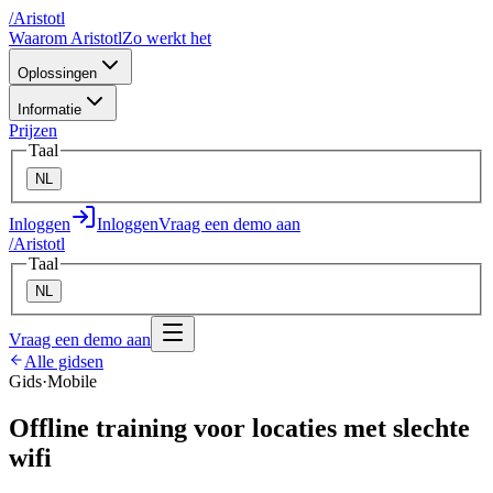
/
A
ristotl
Waarom Aristotl
Zo werkt het
Oplossingen
Informatie
Prijzen
Taal
NL
Inloggen
Inloggen
Vraag een demo aan
/
A
ristotl
Taal
NL
Vraag een demo aan
Alle gidsen
Gids
·
Mobile
Offline training voor locaties met slechte
wifi