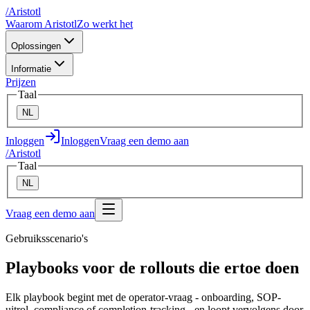
/
A
ristotl
Waarom Aristotl
Zo werkt het
Oplossingen
Informatie
Prijzen
Taal
NL
Inloggen
Inloggen
Vraag een demo aan
/
A
ristotl
Taal
NL
Vraag een demo aan
Gebruiksscenario's
Playbooks voor de rollouts die ertoe doen
Elk playbook begint met de operator-vraag - onboarding, SOP-
uitrol, compliance of completion-tracking - en loopt vervolgens door