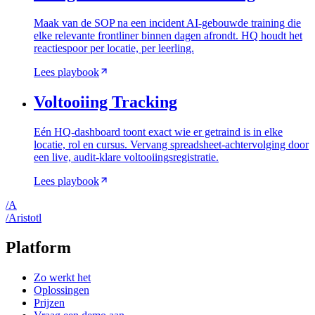
Maak van de SOP na een incident AI-gebouwde training die
elke relevante frontliner binnen dagen afrondt. HQ houdt het
reactiespoor per locatie, per leerling.
Lees playbook
Voltooiing Tracking
Eén HQ-dashboard toont exact wie er getraind is in elke
locatie, rol en cursus. Vervang spreadsheet-achtervolging door
een live, audit-klare voltooiingsregistratie.
Lees playbook
/
A
/
A
ristotl
Platform
Zo werkt het
Oplossingen
Prijzen