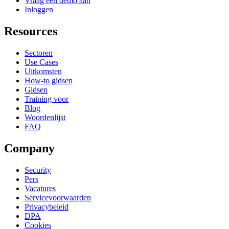
Vraag een demo aan
Inloggen
Resources
Sectoren
Use Cases
Uitkomsten
How-to gidsen
Gidsen
Training voor
Blog
Woordenlijst
FAQ
Company
Security
Pers
Vacatures
Servicevoorwaarden
Privacybeleid
DPA
Cookies