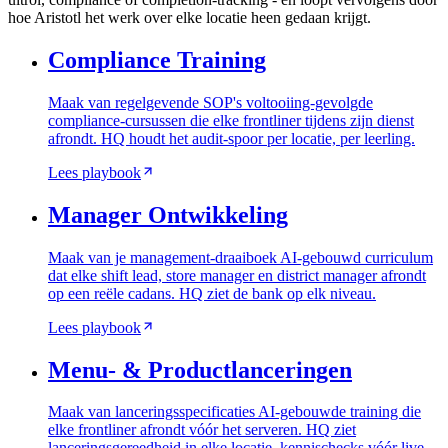
hoe Aristotl het werk over elke locatie heen gedaan krijgt.
Compliance Training
Maak van regelgevende SOP's voltooiing-gevolgde
compliance-cursussen die elke frontliner tijdens zijn dienst
afrondt. HQ houdt het audit-spoor per locatie, per leerling.
Lees playbook
Manager Ontwikkeling
Maak van je management-draaiboek AI-gebouwd curriculum
dat elke shift lead, store manager en district manager afrondt
op een reële cadans. HQ ziet de bank op elk niveau.
Lees playbook
Menu- & Productlanceringen
Maak van lanceringsspecificaties AI-gebouwde training die
elke frontliner afrondt vóór het serveren. HQ ziet
lanceringsgereedheid in elke locatie, kennischecks vóór live.