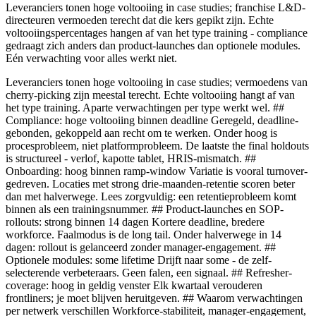
Leveranciers tonen hoge voltooiing in case studies; franchise L&D-
directeuren vermoeden terecht dat die kers gepikt zijn. Echte
voltooiingspercentages hangen af van het type training - compliance
gedraagt zich anders dan product-launches dan optionele modules.
Eén verwachting voor alles werkt niet.
Leveranciers tonen hoge voltooiing in case studies; vermoedens van
cherry-picking zijn meestal terecht. Echte voltooiing hangt af van
het type training. Aparte verwachtingen per type werkt wel. ##
Compliance: hoge voltooiing binnen deadline Geregeld, deadline-
gebonden, gekoppeld aan recht om te werken. Onder hoog is
procesprobleem, niet platformprobleem. De laatste the final holdouts
is structureel - verlof, kapotte tablet, HRIS-mismatch. ##
Onboarding: hoog binnen ramp-window Variatie is vooral turnover-
gedreven. Locaties met strong drie-maanden-retentie scoren beter
dan met halverwege. Lees zorgvuldig: een retentieprobleem komt
binnen als een trainingsnummer. ## Product-launches en SOP-
rollouts: strong binnen 14 dagen Kortere deadline, bredere
workforce. Faalmodus is de long tail. Onder halverwege in 14
dagen: rollout is gelanceerd zonder manager-engagement. ##
Optionele modules: some lifetime Drijft naar some - de zelf-
selecterende verbeteraars. Geen falen, een signaal. ## Refresher-
coverage: hoog in geldig venster Elk kwartaal verouderen
frontliners; je moet blijven heruitgeven. ## Waarom verwachtingen
per netwerk verschillen Workforce-stabiliteit, manager-engagement,