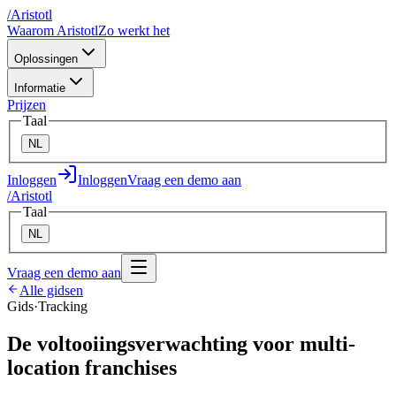
/
A
ristotl
Waarom Aristotl
Zo werkt het
Oplossingen
Informatie
Prijzen
Taal
NL
Inloggen
Inloggen
Vraag een demo aan
/
A
ristotl
Taal
NL
Vraag een demo aan
Alle gidsen
Gids
·
Tracking
De voltooiingsverwachting voor multi-
location franchises