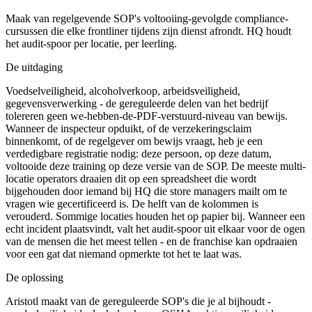
Maak van regelgevende SOP's voltooiing-gevolgde compliance-
cursussen die elke frontliner tijdens zijn dienst afrondt. HQ houdt
het audit-spoor per locatie, per leerling.
De uitdaging
Voedselveiligheid, alcoholverkoop, arbeidsveiligheid,
gegevensverwerking - de gereguleerde delen van het bedrijf
tolereren geen we-hebben-de-PDF-verstuurd-niveau van bewijs.
Wanneer de inspecteur opduikt, of de verzekeringsclaim
binnenkomt, of de regelgever om bewijs vraagt, heb je een
verdedigbare registratie nodig: deze persoon, op deze datum,
voltooide deze training op deze versie van de SOP. De meeste multi-
locatie operators draaien dit op een spreadsheet die wordt
bijgehouden door iemand bij HQ die store managers mailt om te
vragen wie gecertificeerd is. De helft van de kolommen is
verouderd. Sommige locaties houden het op papier bij. Wanneer een
echt incident plaatsvindt, valt het audit-spoor uit elkaar voor de ogen
van de mensen die het meest tellen - en de franchise kan opdraaien
voor een gat dat niemand opmerkte tot het te laat was.
De oplossing
Aristotl maakt van de gereguleerde SOP's die je al bijhoudt -