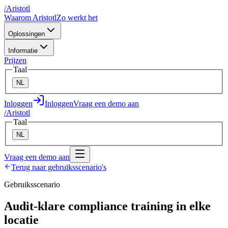
/
A
ristotl
Waarom Aristotl
Zo werkt het
Oplossingen
Informatie
Prijzen
Taal
NL
Inloggen
Inloggen
Vraag een demo aan
/
A
ristotl
Taal
NL
Vraag een demo aan
Terug naar gebruiksscenario's
Gebruiksscenario
Audit-klare compliance training in elke
locatie