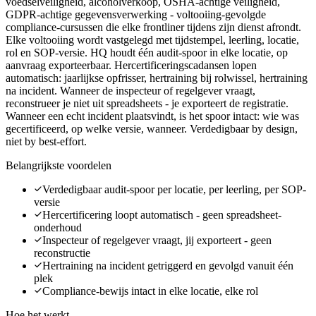
voedselveiligheid, alcoholverkoop, OSHA-achtige veiligheid,
GDPR-achtige gegevensverwerking - voltooiing-gevolgde
compliance-cursussen die elke frontliner tijdens zijn dienst afrondt.
Elke voltooiing wordt vastgelegd met tijdstempel, leerling, locatie,
rol en SOP-versie. HQ houdt één audit-spoor in elke locatie, op
aanvraag exporteerbaar. Hercertificeringscadansen lopen
automatisch: jaarlijkse opfrisser, hertraining bij rolwissel, hertraining
na incident. Wanneer de inspecteur of regelgever vraagt,
reconstrueer je niet uit spreadsheets - je exporteert de registratie.
Wanneer een echt incident plaatsvindt, is het spoor intact: wie was
gecertificeerd, op welke versie, wanneer. Verdedigbaar by design,
niet by best-effort.
Belangrijkste voordelen
Verdedigbaar audit-spoor per locatie, per leerling, per SOP-
versie
Hercertificering loopt automatisch - geen spreadsheet-
onderhoud
Inspecteur of regelgever vraagt, jij exporteert - geen
reconstructie
Hertraining na incident getriggerd en gevolgd vanuit één
plek
Compliance-bewijs intact in elke locatie, elke rol
Hoe het werkt