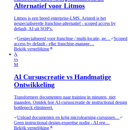
Alternatief voor Litmos
Litmos is een breed enterprise-LMS. Aristotl is het
gespecialiseerde franchise-alternatief - scoped access by
default, AI uit SOP's.
Gespecialiseerd voor franchise / multi-locatie, ge…
Scoped
access by default - elke franchise-manage…
Bekijk vergelijking
A
vs
M
AI Cursuscreatie vs Handmatige
Ontwikkeling
Transformeer documenten naar training in minuten, niet
maanden. Ontdek hoe AI-cursuscreatie de instructional design
bottleneck elimineert.
Upload documenten en krijg microlearning-cursussen…
Geen instructional design-expertise nodig - AI reg…
Bekijk vergelijking