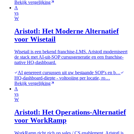
Bekijk vergelijking
A
vs
W
Aristotl: Het Moderne Alternatief
voor Wisetail
Wisetail is een bekend franchise-LMS. Aristotl moderniseert
de stack met AI-uit-SOP cursusgeneratie en een franchise-
native HQ-dashboard.
AI genereert cursussen uit uw bestaande SOP's en b…
HQ-dashboard-diepte - voltooiing per locatie, ro…
Bekijk vergelijking
A
vs
W
Aristotl: Het Operations-Alternatief
voor WorkRamp
WorkRamp richt zich op sales / CS enablement. Aristotl is