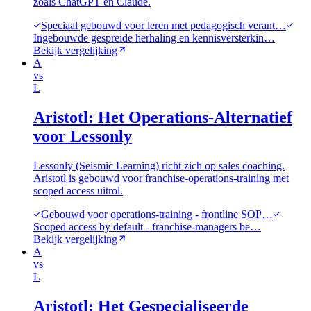
zoals ChatGPT en Claude.
Speciaal gebouwd voor leren met pedagogisch verant…
Ingebouwde gespreide herhaling en kennisversterkin…
Bekijk vergelijking
A
vs
L
Aristotl: Het Operations-Alternatief
voor Lessonly
Lessonly (Seismic Learning) richt zich op sales coaching.
Aristotl is gebouwd voor franchise-operations-training met
scoped access uitrol.
Gebouwd voor operations-training - frontline SOP…
Scoped access by default - franchise-managers be…
Bekijk vergelijking
A
vs
L
Aristotl: Het Gespecialiseerde