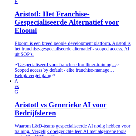
E
Aristotl: Het Franchise-
Gespecialiseerde Alternatief voor
Eloomi
Eloomi is een breed people-development platform. Aristotl is
het franchise-gespecialiseerde alternatief - scoped access, AI
uit SOP's.
Gespecialiseerd voor franchise frontliner-training…
Scoped access by default - elke franchise-manage…
Bekijk vergelijking
A
vs
G
Aristotl vs Generieke AI voor
Bedrijfsleren
Waarom L&D-teams gespecialiseerde AI nodig hebben voor
training. Vergelijk doelgerichte leer-AI met algemene tools