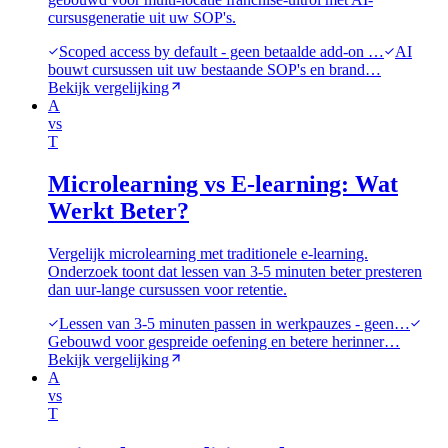
cursusgeneratie uit uw SOP's.
Scoped access by default - geen betaalde add-on …
AI
bouwt cursussen uit uw bestaande SOP's en brand…
Bekijk vergelijking
A
vs
T
Microlearning vs E-learning: Wat
Werkt Beter?
Vergelijk microlearning met traditionele e-learning.
Onderzoek toont dat lessen van 3-5 minuten beter presteren
dan uur-lange cursussen voor retentie.
Lessen van 3-5 minuten passen in werkpauzes - geen…
Gebouwd voor gespreide oefening en betere herinner…
Bekijk vergelijking
A
vs
T