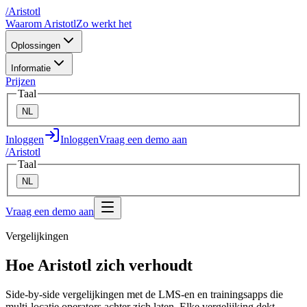
/
A
ristotl
Waarom Aristotl
Zo werkt het
Oplossingen
Informatie
Prijzen
Taal
NL
Inloggen
Inloggen
Vraag een demo aan
/
A
ristotl
Taal
NL
Vraag een demo aan
Vergelijkingen
Hoe Aristotl zich verhoudt
Side-by-side vergelijkingen met de LMS-en en trainingsapps die
multi-locatie operators achter zich laten. Elke vergelijking dekt