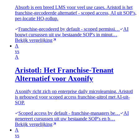
Absorb is een breed LMS voor veel use cases. Aristotl is het
franchise-gecodeerde alternatief - scoped access, AI uit SOP's,
per-locatie HQ-rollup.
Franchise-gecodeerd by default - scoped permissi…
AI
bouwt cursussen uit uw bestaande SOP's in minut…
Bekijk vergelijking
A
vs
A
Aristotl: Het Franchise-Tenant
Alternatief voor Axonify
Axonify richt zich op enterprise daily microlearning. Aristotl
is gebouwd voor scoped access franchise-uitrol met AI-uit-
SOP.
Scoped access by default - franchise-managers be…
AI
genereert cursussen uit uw bestaande SOP's en b…
Bekijk vergelijking
A
vs