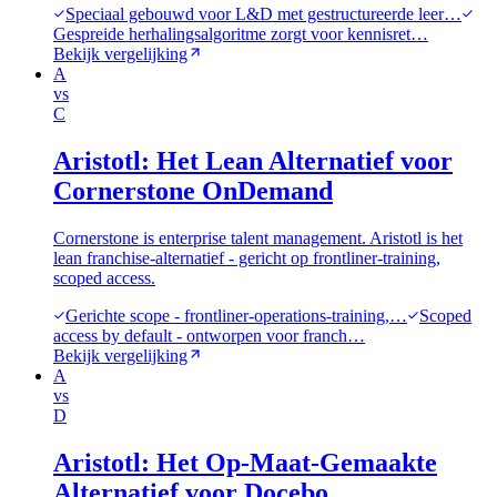
Speciaal gebouwd voor L&D met gestructureerde leer…
Gespreide herhalingsalgoritme zorgt voor kennisret…
Bekijk vergelijking
A
vs
C
Aristotl: Het Lean Alternatief voor
Cornerstone OnDemand
Cornerstone is enterprise talent management. Aristotl is het
lean franchise-alternatief - gericht op frontliner-training,
scoped access.
Gerichte scope - frontliner-operations-training,…
Scoped
access by default - ontworpen voor franch…
Bekijk vergelijking
A
vs
D
Aristotl: Het Op-Maat-Gemaakte
Alternatief voor Docebo