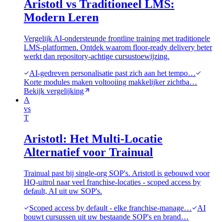
Aristotl vs Traditioneel LMS:
Modern Leren
Vergelijk AI-ondersteunde frontline training met traditionele
LMS-platformen. Ontdek waarom floor-ready delivery beter
werkt dan repository-achtige cursustoewijzing.
AI-gedreven personalisatie past zich aan het tempo…
Korte modules maken voltooiing makkelijker zichtba…
Bekijk vergelijking
A
vs
T
Aristotl: Het Multi-Locatie
Alternatief voor Trainual
Trainual past bij single-org SOP's. Aristotl is gebouwd voor
HQ-uitrol naar veel franchise-locaties - scoped access by
default, AI uit uw SOP's.
Scoped access by default - elke franchise-manage…
AI
bouwt cursussen uit uw bestaande SOP's en brand…