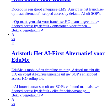
Docebo is een groot enterprise-LMS. Aristotl is het franchise-
op-maat alternatief - scoped access by default, AI uit SOP's.
Op-maat-gemaakt voor franchise-HQ-teams - geen e…
Scoped access by default - ontworpen voor franch…
Bekijk vergelijking
A
vs
E
Aristotl: Het AI-First Alternatief voor
EduMe
EduMe is mobile-first frontline training. Aristotl matcht die
UX en voegt AI-cursusgeneratie uit uw SOP's en scoped
access HQ-rollup toe.
AI bouwt cursussen uit uw SOP's en brand manuals …
Scoped access by default - elke franchise-manage…
Bekijk vergelijking
A
vs