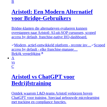
B
Aristotl: Een Modern Alternatief
voor Bridge-Gebruikers
Bridge-klanten die alternatieven evalueren kunnen
overstappen naar Aristotl: AI-uit-SOP cursussen, scoped
access by default, franchise-native HQ-dashboard.
Modern, actief-ontwikkeld platform - recente inv…
Scoped
access by default - elke franchise-manage…
Bekijk vergelijking
A
vs
C
Aristotl vs ChatGPT voor
Bedrijfstraining
Ontdek waarom L&D-teams Aristotl verkiezen boven
ChatGPT voor training. Speciaal gebouwde microlearning
met tracking en compliance functies.