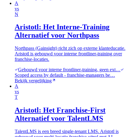
A
vs
N
Aristotl: Het Interne-Training
Alternatief voor Northpass
Northpass (Gainsight) richt zich op externe klanteducatie.
Aristotl is gebouwd voor interne frontliner-training over
franchise-locaties.
Gebouwd voor interne frontliner-training, geen ext…
Scoped access by default - franchise-managers be…
Bekijk vergelijking
A
vs
T
Aristotl: Het Franchise-First
Alternatief voor TalentLMS
TalentLMS is een breed single-tenant LMS. Aristotl is
gebouwd voor multi-locatie franchise-uitrol met AI-