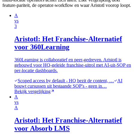
feature-pariteit, de operator-workflow en waar Aristotl voorop loopt.
A
vs
3
Aristotl: Het Franchise-Alternatief
voor 360Learning
360Learning is collaboratief en peer-gedreven. Aristotl is
gebouwd voor HQ-geleide franchise-uitrol met AI-uit-SOP en
per-locatie dashboards.
Scoped access by default - HQ bezit de content, …
AI
bouwt cursussen uit bestaande SOP's - geen in…
Bekijk vergelijking
A
vs
A
Aristotl: Het Franchise-Alternatief
voor Absorb LMS