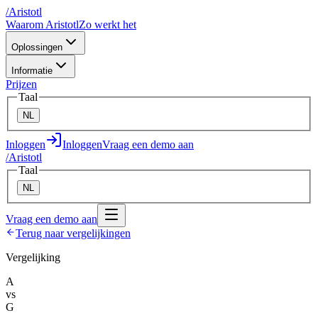
/
A
ristotl
Waarom Aristotl
Zo werkt het
Oplossingen
Informatie
Prijzen
Taal
NL
Inloggen
Inloggen
Vraag een demo aan
/
A
ristotl
Taal
NL
Vraag een demo aan
Terug naar vergelijkingen
Vergelijking
A
vs
G