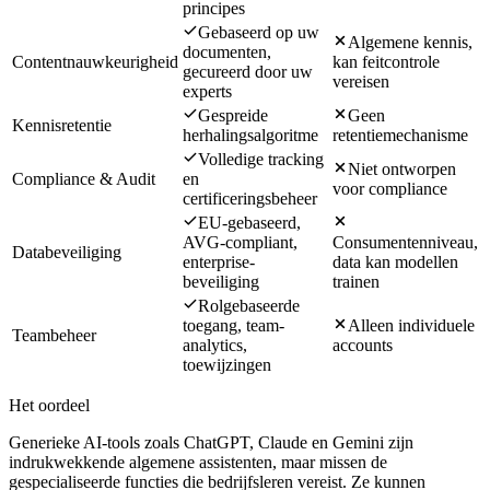
principes
Gebaseerd op uw
Algemene kennis,
documenten,
Contentnauwkeurigheid
kan feitcontrole
gecureerd door uw
vereisen
experts
Gespreide
Geen
Kennisretentie
herhalingsalgoritme
retentiemechanisme
Volledige tracking
Niet ontworpen
Compliance & Audit
en
voor compliance
certificeringsbeheer
EU-gebaseerd,
AVG-compliant,
Consumentenniveau,
Databeveiliging
enterprise-
data kan modellen
beveiliging
trainen
Rolgebaseerde
toegang, team-
Alleen individuele
Teambeheer
analytics,
accounts
toewijzingen
Het oordeel
Generieke AI-tools zoals ChatGPT, Claude en Gemini zijn
indrukwekkende algemene assistenten, maar missen de
gespecialiseerde functies die bedrijfsleren vereist. Ze kunnen