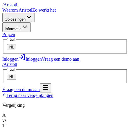
/
A
ristotl
Waarom Aristotl
Zo werkt het
Oplossingen
Informatie
Prijzen
Taal
NL
Inloggen
Inloggen
Vraag een demo aan
/
A
ristotl
Taal
NL
Vraag een demo aan
Terug naar vergelijkingen
Vergelijking
A
vs
T