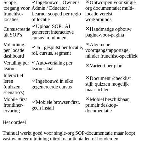
Scope-
Ingebouwd - Owner /
Ontworpen voor single-
toegang voor
Admin / Educator /
org documentatie; multi-
franchise-
Learner scoped per regio
locatie vereist
locaties
of locatie
workarounds
Upload SOP - AI
Cursuscreatie
Handmatige opbouw
genereert interactieve
uit SOP's
pagina-voor-pagina
cursus in minuten
Voltooiing-
Algemene
Ja - gesplitst per locatie,
per-locatie
voortgangsrapportage;
rol, cursus, segment
dashboard
minder franchise-specifiek
Vertaling per
Auto-vertaling per
Varieert per plan
learner
learner-taal
Interactief
Document-/checklist-
leren
Ingebouwd in elke
stijl; quizzen mogelijk
(quizzen,
gegenereerde cursus
maar lichter
scenario's)
Mobile-first
Mobiel beschikbaar,
Mobiele browser-first,
frontliner-
primair desktop-
geen install
ervaring
documentatie
Het oordeel
Trainual werkt goed voor single-org SOP-documentatie maar loopt
vast wanneer u training uitrolt naar tientallen of honderden