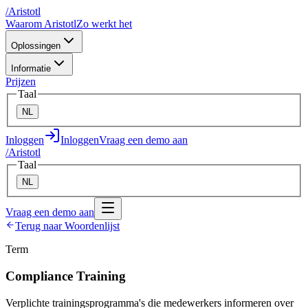
/
A
ristotl
Waarom Aristotl
Zo werkt het
Oplossingen
Informatie
Prijzen
Taal
NL
Inloggen
Inloggen
Vraag een demo aan
/
A
ristotl
Taal
NL
Vraag een demo aan
Terug naar Woordenlijst
Term
Compliance Training
Verplichte trainingsprogramma's die medewerkers informeren over