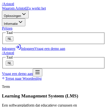
/
A
ristotl
Waarom Aristotl
Zo werkt het
Oplossingen
Informatie
Prijzen
Taal
NL
Inloggen
Inloggen
Vraag een demo aan
/
A
ristotl
Taal
NL
Vraag een demo aan
Terug naar Woordenlijst
Term
Learning Management Systeem (LMS)
Een softwareplatform dat educatieve cursussen en