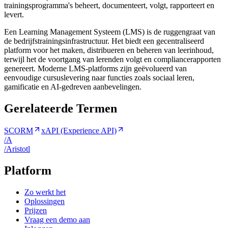
trainingsprogramma's beheert, documenteert, volgt, rapporteert en
levert.
Een Learning Management Systeem (LMS) is de ruggengraat van
de bedrijfstrainingsinfrastructuur. Het biedt een gecentraliseerd
platform voor het maken, distribueren en beheren van leerinhoud,
terwijl het de voortgang van lerenden volgt en compliancerapporten
genereert. Moderne LMS-platforms zijn geëvolueerd van
eenvoudige cursuslevering naar functies zoals sociaal leren,
gamificatie en AI-gedreven aanbevelingen.
Gerelateerde Termen
SCORM
xAPI (Experience API)
/
A
/
A
ristotl
Platform
Zo werkt het
Oplossingen
Prijzen
Vraag een demo aan