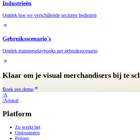
Industrieën
Ontdek hoe we verschillende sectoren bedienen
Gebruiksscenario's
Ontdek trainingsplaybooks per gebruiksscenario
Klaar om je visual merchandisers bij te sc
Boek een demo
/
A
/
A
ristotl
Platform
Zo werkt het
Oplossingen
Prijzen