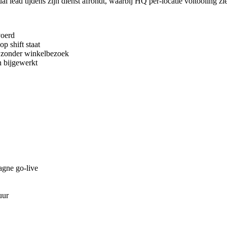
 lead tijdens zijn dienst afrondt, waarbij HQ per-locatie voltooiing zi
voerd
p shift staat
 zonder winkelbezoek
n bijgewerkt
agne go-live
uur