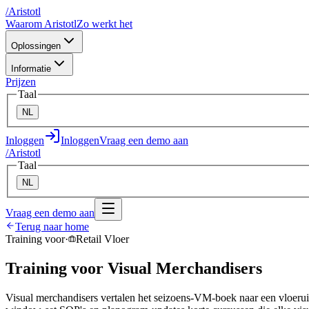
/
A
ristotl
Waarom Aristotl
Zo werkt het
Oplossingen
Informatie
Prijzen
Taal
NL
Inloggen
Inloggen
Vraag een demo aan
/
A
ristotl
Taal
NL
Vraag een demo aan
Terug naar home
Training voor
·
Retail Vloer
Training voor Visual Merchandisers
Visual merchandisers vertalen het seizoens-VM-boek naar een vloeruit