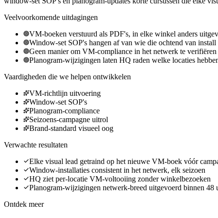
window-set SOP's en planogram-updates korte cursussen die elke visual
Veelvoorkomende uitdagingen
VM-boeken verstuurd als PDF's, in elke winkel anders uitge
Window-set SOP's hangen af van wie die ochtend van install o
Geen manier om VM-compliance in het netwerk te verifiëren
Planogram-wijzigingen laten HQ raden welke locaties hebbe
Vaardigheden die we helpen ontwikkelen
VM-richtlijn uitvoering
Window-set SOP's
Planogram-compliance
Seizoens-campagne uitrol
Brand-standard visueel oog
Verwachte resultaten
Elke visual lead getraind op het nieuwe VM-boek vóór camp
Window-installaties consistent in het netwerk, elk seizoen
HQ ziet per-locatie VM-voltooiing zonder winkelbezoeken
Planogram-wijzigingen netwerk-breed uitgevoerd binnen 48 
Ontdek meer