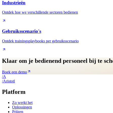
Industrieën
Ontdek hoe we verschillende sectoren bedienen
Gebruiksscenario's
Ontdek trainingsplaybooks per gebruiksscenario
Klaar om je bedienend personeel bij te sch
Boek een demo
/
A
/
A
ristotl
Platform
Zo werkt het
Oplossingen
Prijzen