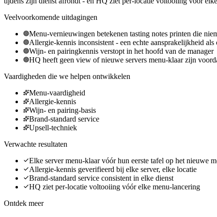
tijdens zijn dienst afrondt - en HQ ziet per-locatie voltooiing vóór 
Veelvoorkomende uitdagingen
Menu-vernieuwingen betekenen tasting notes printen die niem
Allergie-kennis inconsistent - een echte aansprakelijkheid als 
Wijn- en pairingkennis verstopt in het hoofd van de manager
HQ heeft geen view of nieuwe servers menu-klaar zijn voorda
Vaardigheden die we helpen ontwikkelen
Menu-vaardigheid
Allergie-kennis
Wijn- en pairing-basis
Brand-standard service
Upsell-techniek
Verwachte resultaten
Elke server menu-klaar vóór hun eerste tafel op het nieuwe 
Allergie-kennis geverifieerd bij elke server, elke locatie
Brand-standard service consistent in elke dienst
HQ ziet per-locatie voltooiing vóór elke menu-lancering
Ontdek meer