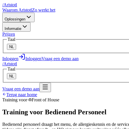
/
A
ristotl
Waarom Aristotl
Zo werkt het
Oplossingen
Informatie
Prijzen
Taal
NL
Inloggen
Inloggen
Vraag een demo aan
/
A
ristotl
Taal
NL
Vraag een demo aan
Terug naar home
Training voor
·
Front of House
Training voor Bedienend Personeel
Bedienend personeel draagt het menu, de allergieskennis en de service-