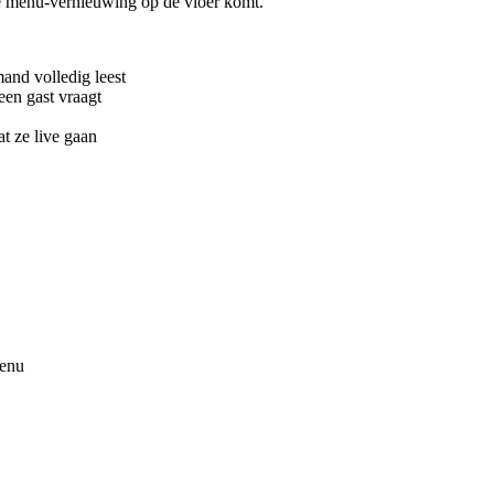
elke menu-vernieuwing op de vloer komt.
and volledig leest
een gast vraagt
t ze live gaan
menu