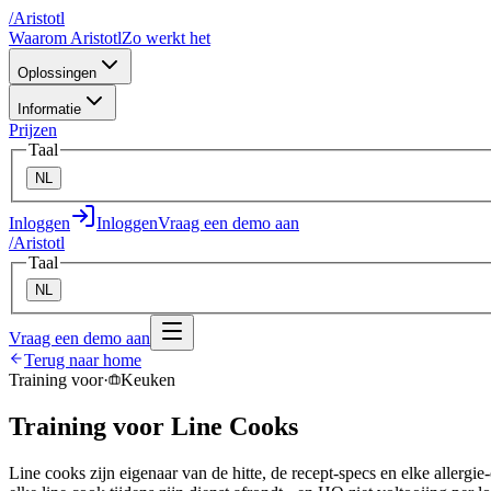
/
A
ristotl
Waarom Aristotl
Zo werkt het
Oplossingen
Informatie
Prijzen
Taal
NL
Inloggen
Inloggen
Vraag een demo aan
/
A
ristotl
Taal
NL
Vraag een demo aan
Terug naar home
Training voor
·
Keuken
Training voor Line Cooks
Line cooks zijn eigenaar van de hitte, de recept-specs en elke allergi