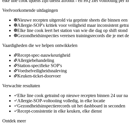
elke line cook tijdens zijn dienst afrondt - en HQ ziet voltooiing per 
Veelvoorkomende uitdagingen
Nieuwe recepten uitgerold via geprinte sheets die binnen een 
Allergie-SOP's kritiek voor veiligheid maar inconsistent getra
Elke line cook leert het station van wie die dag op shift stond
Gezondheidsinspecties vereisen trainingsrecords die je met 
Vaardigheden die we helpen ontwikkelen
Recept-spec-nauwkeurigheid
Allergiebehandeling
Station-specifieke SOP's
Voedselveiligheidsnaleving
Keuken-ticket-doorvoer
Verwachte resultaten
Elke line cook getraind op nieuwe recepten binnen 24 uur n
Allergie-SOP-voltooiing volledig, in elke locatie
Gezondheidsinspectierecords uit het dashboard in seconden
Recept-consistentie in elke keuken, elke dienst
Ontdek meer