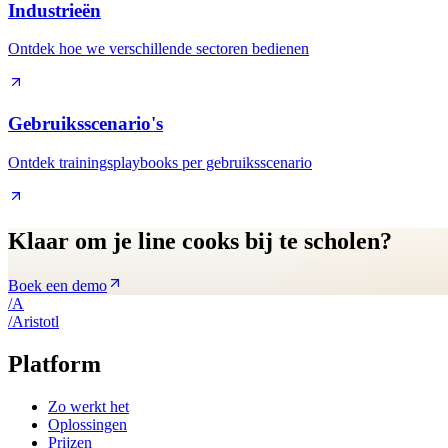
Industrieën
Ontdek hoe we verschillende sectoren bedienen
Gebruiksscenario's
Ontdek trainingsplaybooks per gebruiksscenario
Klaar om je line cooks bij te scholen?
Boek een demo
/
A
/
A
ristotl
Platform
Zo werkt het
Oplossingen
Prijzen