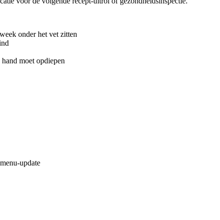
locatie vóór de volgende recept-uitrol of gezondheidsinspectie.
week onder het vet zitten
ind
de hand moet opdiepen
a menu-update