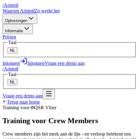
/
A
ristotl
Waarom Aristotl
Zo werkt het
Oplossingen
Informatie
Prijzen
Taal
NL
Inloggen
Inloggen
Vraag een demo aan
/
A
ristotl
Taal
NL
Vraag een demo aan
Terug naar home
Training voor
·
QSR Vloer
Training voor Crew Members
Crew members zijn het merk aan de lijn - en verloop betekent een