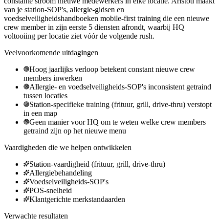
constante stroom nieuwe medewerkers in elke locatie. Aristotl maakt
van je station-SOP's, allergie-gidsen en
voedselveiligheidshandboeken mobile-first training die een nieuwe
crew member in zijn eerste 5 diensten afrondt, waarbij HQ
voltooiing per locatie ziet vóór de volgende rush.
Veelvoorkomende uitdagingen
Hoog jaarlijks verloop betekent constant nieuwe crew
members inwerken
Allergie- en voedselveiligheids-SOP's inconsistent getraind
tussen locaties
Station-specifieke training (frituur, grill, drive-thru) verstopt
in een map
Geen manier voor HQ om te weten welke crew members
getraind zijn op het nieuwe menu
Vaardigheden die we helpen ontwikkelen
Station-vaardigheid (frituur, grill, drive-thru)
Allergiebehandeling
Voedselveiligheids-SOP's
POS-snelheid
Klantgerichte merkstandaarden
Verwachte resultaten