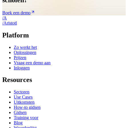
Boek een demo
/
A
/
A
ristotl
Platform
Zo werkt het
Oplossingen
Prijzen
Vraag een demo aan
Inloggen
Resources
Sectoren
Use Cases
Uitkomsten
How-to gidsen
Gidsen
Training voor
Blog
Woordenlijst