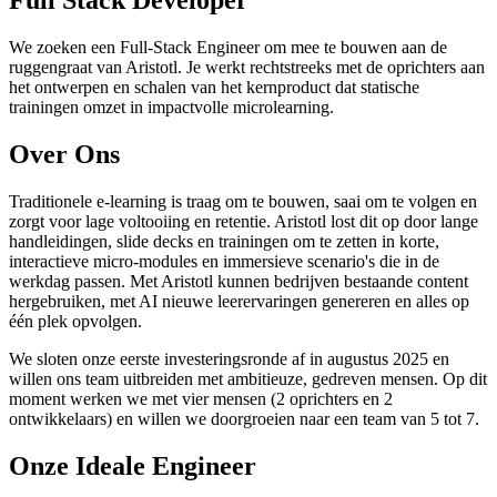
Full Stack Developer
We zoeken een Full-Stack Engineer om mee te bouwen aan de
ruggengraat van Aristotl. Je werkt rechtstreeks met de oprichters aan
het ontwerpen en schalen van het kernproduct dat statische
trainingen omzet in impactvolle microlearning.
Over Ons
Traditionele e-learning is traag om te bouwen, saai om te volgen en
zorgt voor lage voltooiing en retentie. Aristotl lost dit op door lange
handleidingen, slide decks en trainingen om te zetten in korte,
interactieve micro-modules en immersieve scenario's die in de
werkdag passen. Met Aristotl kunnen bedrijven bestaande content
hergebruiken, met AI nieuwe leerervaringen genereren en alles op
één plek opvolgen.
We sloten onze eerste investeringsronde af in augustus 2025 en
willen ons team uitbreiden met ambitieuze, gedreven mensen. Op dit
moment werken we met vier mensen (2 oprichters en 2
ontwikkelaars) en willen we doorgroeien naar een team van 5 tot 7.
Onze Ideale Engineer