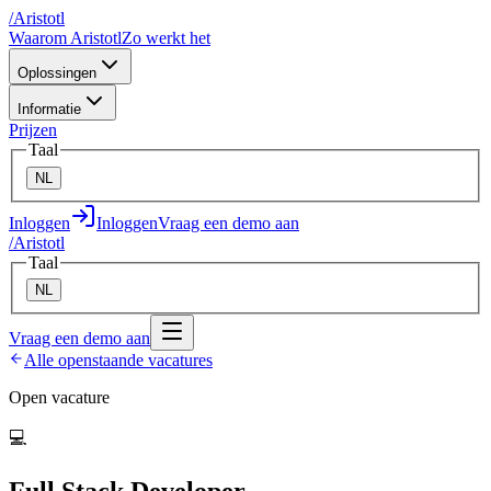
/
A
ristotl
Waarom Aristotl
Zo werkt het
Oplossingen
Informatie
Prijzen
Taal
NL
Inloggen
Inloggen
Vraag een demo aan
/
A
ristotl
Taal
NL
Vraag een demo aan
Alle openstaande vacatures
Open vacature
💻