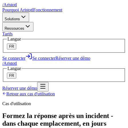
/
A
ristotl
Pourquoi Aristotl
Fonctionnement
Solutions
Ressources
Tarifs
Langue
FR
Se connecter
Se connecter
Réserver une démo
/
A
ristotl
Langue
FR
Réserver une démo
Retour aux cas d'utilisation
Cas d'utilisation
Formez la réponse après un incident -
dans chaque emplacement, en jours