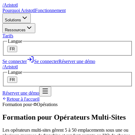
/
A
ristotl
Pourquoi Aristotl
Fonctionnement
Solutions
Ressources
Tarifs
Langue
FR
Se connecter
Se connecter
Réserver une démo
/
A
ristotl
Langue
FR
Réserver une démo
Retour à l'accueil
Formation pour
·
Opérations
Formation pour Opérateurs Multi-Sites
Les opérateurs multi-sites gèrent 5 à 50 emplacements sous une ou