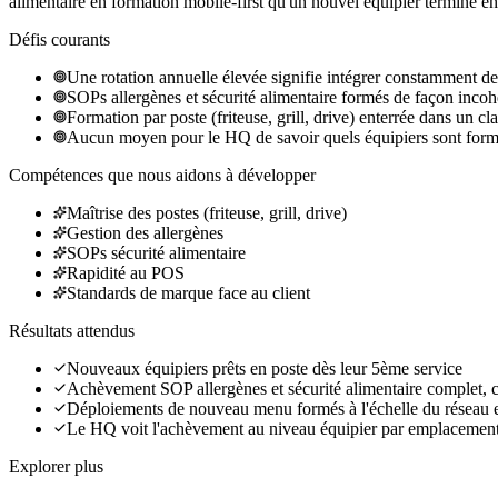
alimentaire en formation mobile-first qu'un nouvel équipier termine 
Défis courants
Une rotation annuelle élevée signifie intégrer constamment d
SOPs allergènes et sécurité alimentaire formés de façon inco
Formation par poste (friteuse, grill, drive) enterrée dans un cl
Aucun moyen pour le HQ de savoir quels équipiers sont for
Compétences que nous aidons à développer
Maîtrise des postes (friteuse, grill, drive)
Gestion des allergènes
SOPs sécurité alimentaire
Rapidité au POS
Standards de marque face au client
Résultats attendus
Nouveaux équipiers prêts en poste dès leur 5ème service
Achèvement SOP allergènes et sécurité alimentaire complet,
Déploiements de nouveau menu formés à l'échelle du réseau 
Le HQ voit l'achèvement au niveau équipier par emplacement 
Explorer plus