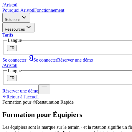
/
A
ristotl
Pourquoi Aristotl
Fonctionnement
Solutions
Ressources
Tarifs
Langue
FR
Se connecter
Se connecter
Réserver une démo
/
A
ristotl
Langue
FR
Réserver une démo
Retour à l'accueil
Formation pour
·
Restauration Rapide
Formation pour Équipiers
Les équipiers sont la marque sur le terrain - et la rotation signifie 