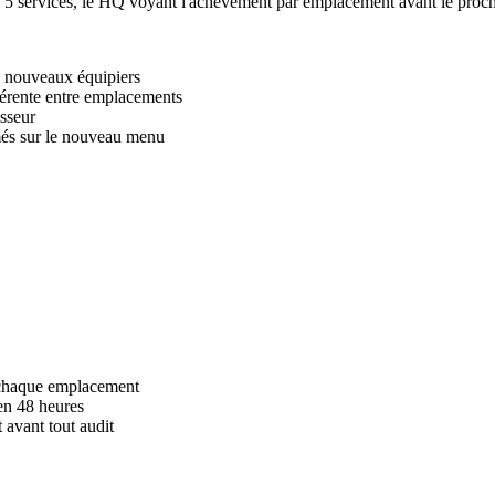
en 5 services, le HQ voyant l'achèvement par emplacement avant le proc
e nouveaux équipiers
hérente entre emplacements
asseur
més sur le nouveau menu
 chaque emplacement
en 48 heures
avant tout audit