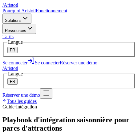
/
A
ristotl
Pourquoi Aristotl
Fonctionnement
Solutions
Ressources
Tarifs
Langue
FR
Se connecter
Se connecter
Réserver une démo
/
A
ristotl
Langue
FR
Réserver une démo
Tous les guides
Guide
·
Intégration
Playbook d'intégration saisonnière pour
parcs d'attractions