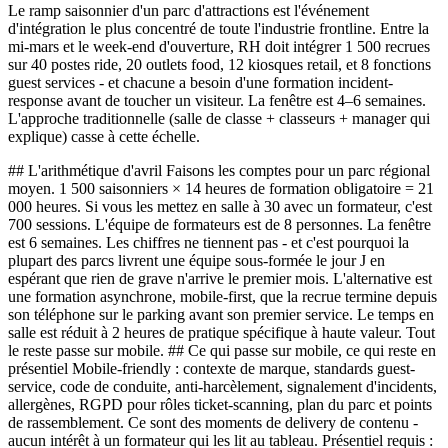
Le ramp saisonnier d'un parc d'attractions est l'événement
d'intégration le plus concentré de toute l'industrie frontline. Entre la
mi-mars et le week-end d'ouverture, RH doit intégrer 1 500 recrues
sur 40 postes ride, 20 outlets food, 12 kiosques retail, et 8 fonctions
guest services - et chacune a besoin d'une formation incident-
response avant de toucher un visiteur. La fenêtre est 4–6 semaines.
L'approche traditionnelle (salle de classe + classeurs + manager qui
explique) casse à cette échelle.
## L'arithmétique d'avril Faisons les comptes pour un parc régional
moyen. 1 500 saisonniers × 14 heures de formation obligatoire = 21
000 heures. Si vous les mettez en salle à 30 avec un formateur, c'est
700 sessions. L'équipe de formateurs est de 8 personnes. La fenêtre
est 6 semaines. Les chiffres ne tiennent pas - et c'est pourquoi la
plupart des parcs livrent une équipe sous-formée le jour J en
espérant que rien de grave n'arrive le premier mois. L'alternative est
une formation asynchrone, mobile-first, que la recrue termine depuis
son téléphone sur le parking avant son premier service. Le temps en
salle est réduit à 2 heures de pratique spécifique à haute valeur. Tout
le reste passe sur mobile. ## Ce qui passe sur mobile, ce qui reste en
présentiel Mobile-friendly : contexte de marque, standards guest-
service, code de conduite, anti-harcèlement, signalement d'incidents,
allergènes, RGPD pour rôles ticket-scanning, plan du parc et points
de rassemblement. Ce sont des moments de delivery de contenu -
aucun intérêt à un formateur qui les lit au tableau. Présentiel requis :