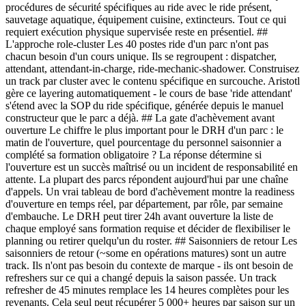
procédures de sécurité spécifiques au ride avec le ride présent,
sauvetage aquatique, équipement cuisine, extincteurs. Tout ce qui
requiert exécution physique supervisée reste en présentiel. ##
L'approche role-cluster Les 40 postes ride d'un parc n'ont pas
chacun besoin d'un cours unique. Ils se regroupent : dispatcher,
attendant, attendant-in-charge, ride-mechanic-shadower. Construisez
un track par cluster avec le contenu spécifique en surcouche. Aristotl
gère ce layering automatiquement - le cours de base 'ride attendant'
s'étend avec la SOP du ride spécifique, générée depuis le manuel
constructeur que le parc a déjà. ## La gate d'achèvement avant
ouverture Le chiffre le plus important pour le DRH d'un parc : le
matin de l'ouverture, quel pourcentage du personnel saisonnier a
complété sa formation obligatoire ? La réponse détermine si
l'ouverture est un succès maîtrisé ou un incident de responsabilité en
attente. La plupart des parcs répondent aujourd'hui par une chaîne
d'appels. Un vrai tableau de bord d'achèvement montre la readiness
d'ouverture en temps réel, par département, par rôle, par semaine
d'embauche. Le DRH peut tirer 24h avant ouverture la liste de
chaque employé sans formation requise et décider de flexibiliser le
planning ou retirer quelqu'un du roster. ## Saisonniers de retour Les
saisonniers de retour (~some en opérations matures) sont un autre
track. Ils n'ont pas besoin du contexte de marque - ils ont besoin de
refreshers sur ce qui a changé depuis la saison passée. Un track
refresher de 45 minutes remplace les 14 heures complètes pour les
revenants. Cela seul peut récupérer 5 000+ heures par saison sur un