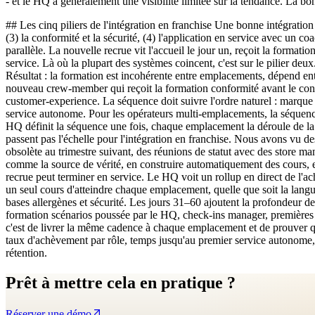
- et le HQ a généralement une visibilité limitée sur la tendance. La b
## Les cinq piliers de l'intégration en franchise Une bonne intégration 
(3) la conformité et la sécurité, (4) l'application en service avec un c
parallèle. La nouvelle recrue vit l'accueil le jour un, reçoit la forma
service. Là où la plupart des systèmes coincent, c'est sur le pilier de
Résultat : la formation est incohérente entre emplacements, dépend e
nouveau crew-member qui reçoit la formation conformité avant le cont
customer-experience. La séquence doit suivre l'ordre naturel : marqu
service autonome. Pour les opérateurs multi-emplacements, la séquence
HQ définit la séquence une fois, chaque emplacement la déroule de la 
passent pas l'échelle pour l'intégration en franchise. Nous avons vu d
obsolète au trimestre suivant, des réunions de statut avec des store man
comme la source de vérité, en construire automatiquement des cours, e
recrue peut terminer en service. Le HQ voit un rollup en direct de l'
un seul cours d'atteindre chaque emplacement, quelle que soit la langu
bases allergènes et sécurité. Les jours 31–60 ajoutent la profondeur d
formation scénarios poussée par le HQ, check-ins manager, premières co
c'est de livrer la même cadence à chaque emplacement et de prouver 
taux d'achèvement par rôle, temps jusqu'au premier service autonome, e
rétention.
Prêt à mettre cela en pratique ?
Réserver une démo