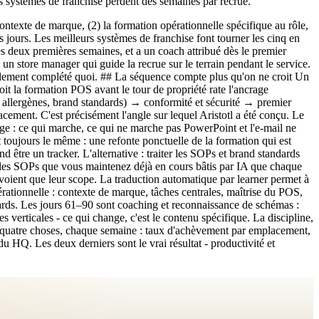
es systèmes de franchise perdent des semaines par recrue.
 contexte de marque, (2) la formation opérationnelle spécifique au rôle,
rs jours. Les meilleurs systèmes de franchise font tourner les cinq en
les deux premières semaines, et a un coach attribué dès le premier
 un store manager qui guide la recrue sur le terrain pendant le service.
ellement complété quoi. ## La séquence compte plus qu'on ne croit Un
t la formation POS avant le tour de propriété rate l'ancrage
 allergènes, brand standards) → conformité et sécurité → premier
ement. C'est précisément l'angle sur lequel Aristotl a été conçu. Le
ge : ce qui marche, ce qui ne marche pas PowerPoint et l'e-mail ne
 toujours le même : une refonte ponctuelle de la formation qui est
d être un tracker. L'alternative : traiter les SOPs et brand standards
e les SOPs que vous maintenez déjà en cours bâtis par IA que chaque
voient que leur scope. La traduction automatique par learner permet à
rationnelle : contexte de marque, tâches centrales, maîtrise du POS,
ndards. Les jours 61–90 sont coaching et reconnaissance de schémas :
verticales - ce qui change, c'est le contenu spécifique. La discipline,
z quatre choses, chaque semaine : taux d'achèvement par emplacement,
u HQ. Les deux derniers sont le vrai résultat - productivité et