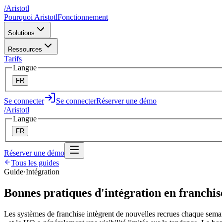
/
A
ristotl
Pourquoi Aristotl
Fonctionnement
Solutions
Ressources
Tarifs
Langue
FR
Se connecter
Se connecter
Réserver une démo
/
A
ristotl
Langue
FR
Réserver une démo
Tous les guides
Guide
·
Intégration
Bonnes pratiques d'intégration en franch
Les systèmes de franchise intègrent de nouvelles recrues chaque sem