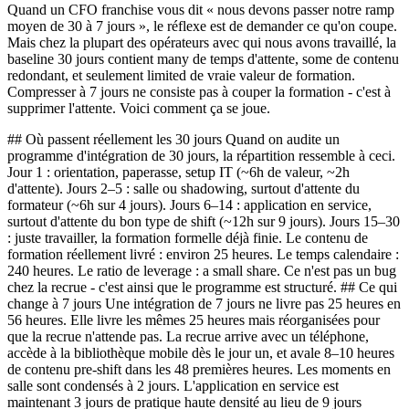
Quand un CFO franchise vous dit « nous devons passer notre ramp
moyen de 30 à 7 jours », le réflexe est de demander ce qu'on coupe.
Mais chez la plupart des opérateurs avec qui nous avons travaillé, la
baseline 30 jours contient many de temps d'attente, some de contenu
redondant, et seulement limited de vraie valeur de formation.
Compresser à 7 jours ne consiste pas à couper la formation - c'est à
supprimer l'attente. Voici comment ça se joue.
## Où passent réellement les 30 jours Quand on audite un
programme d'intégration de 30 jours, la répartition ressemble à ceci.
Jour 1 : orientation, paperasse, setup IT (~6h de valeur, ~2h
d'attente). Jours 2–5 : salle ou shadowing, surtout d'attente du
formateur (~6h sur 4 jours). Jours 6–14 : application en service,
surtout d'attente du bon type de shift (~12h sur 9 jours). Jours 15–30
: juste travailler, la formation formelle déjà finie. Le contenu de
formation réellement livré : environ 25 heures. Le temps calendaire :
240 heures. Le ratio de leverage : a small share. Ce n'est pas un bug
chez la recrue - c'est ainsi que le programme est structuré. ## Ce qui
change à 7 jours Une intégration de 7 jours ne livre pas 25 heures en
56 heures. Elle livre les mêmes 25 heures mais réorganisées pour
que la recrue n'attende pas. La recrue arrive avec un téléphone,
accède à la bibliothèque mobile dès le jour un, et avale 8–10 heures
de contenu pre-shift dans les 48 premières heures. Les moments en
salle sont condensés à 2 jours. L'application en service est
maintenant 3 jours de pratique haute densité au lieu de 9 jours