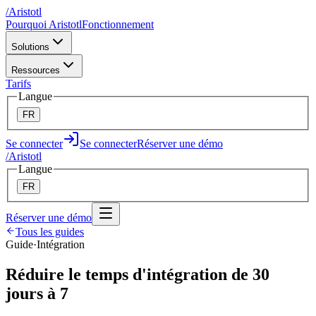
/
A
ristotl
Pourquoi Aristotl
Fonctionnement
Solutions
Ressources
Tarifs
Langue
FR
Se connecter
Se connecter
Réserver une démo
/
A
ristotl
Langue
FR
Réserver une démo
Tous les guides
Guide
·
Intégration
Réduire le temps d'intégration de 30
jours à 7