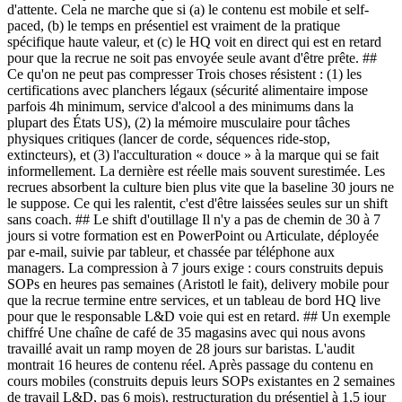
d'attente. Cela ne marche que si (a) le contenu est mobile et self-
paced, (b) le temps en présentiel est vraiment de la pratique
spécifique haute valeur, et (c) le HQ voit en direct qui est en retard
pour que la recrue ne soit pas envoyée seule avant d'être prête. ##
Ce qu'on ne peut pas compresser Trois choses résistent : (1) les
certifications avec planchers légaux (sécurité alimentaire impose
parfois 4h minimum, service d'alcool a des minimums dans la
plupart des États US), (2) la mémoire musculaire pour tâches
physiques critiques (lancer de corde, séquences ride-stop,
extincteurs), et (3) l'acculturation « douce » à la marque qui se fait
informellement. La dernière est réelle mais souvent surestimée. Les
recrues absorbent la culture bien plus vite que la baseline 30 jours ne
le suppose. Ce qui les ralentit, c'est d'être laissées seules sur un shift
sans coach. ## Le shift d'outillage Il n'y a pas de chemin de 30 à 7
jours si votre formation est en PowerPoint ou Articulate, déployée
par e-mail, suivie par tableur, et chassée par téléphone aux
managers. La compression à 7 jours exige : cours construits depuis
SOPs en heures pas semaines (Aristotl le fait), delivery mobile pour
que la recrue termine entre services, et un tableau de bord HQ live
pour que le responsable L&D voie qui est en retard. ## Un exemple
chiffré Une chaîne de café de 35 magasins avec qui nous avons
travaillé avait un ramp moyen de 28 jours sur baristas. L'audit
montrait 16 heures de contenu réel. Après passage du contenu en
cours mobiles (construits depuis leurs SOPs existantes en 2 semaines
de travail L&D, pas 6 mois), restructuration du présentiel à 1,5 jour