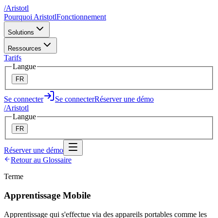
/
A
ristotl
Pourquoi Aristotl
Fonctionnement
Solutions
Ressources
Tarifs
Langue
FR
Se connecter
Se connecter
Réserver une démo
/
A
ristotl
Langue
FR
Réserver une démo
Retour au Glossaire
Terme
Apprentissage Mobile
Apprentissage qui s'effectue via des appareils portables comme les