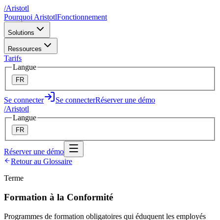
/
A
ristotl
Pourquoi Aristotl
Fonctionnement
Solutions
Ressources
Tarifs
Langue
FR
Se connecter
Se connecter
Réserver une démo
/
A
ristotl
Langue
FR
Réserver une démo
Retour au Glossaire
Terme
Formation à la Conformité
Programmes de formation obligatoires qui éduquent les employés