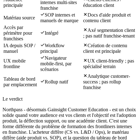
internes multi-sites
principale
éducation client
franchise
SOP internes et
Docs d'aide produit et
Matériau source
manuels de marque
contenu client
Accès par
Axé segmentation client
périmètre pour
Intégré
; pas natif franchise-tenant
franchises
IA depuis SOP /
Workflow
Création de contenu
manuel
principal
client est principale
Navigateur
UX mobile
UX client-friendly ; pas
mobile-first, par
frontline
spécialisé terrain
scénarios
Analytique customer-
Tableau de bord
Rollup natif
success ; pas rollup
par emplacement
franchise
Le verdict
Northpass - désormais Gainsight Customer Education - est un choix
solide quand votre audience est vos clients et l'objectif est l'adoption
produit, la déflection support, ou une académie client. C'est une
forme différente du problème de formation des frontliners internes
en franchise. L'acheteur diffère (CS vs. L&D / Ops), le matériau
diffère (aide produit vs. SOP), et la question du tableau de bord