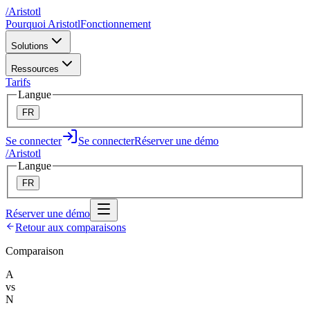
/
A
ristotl
Pourquoi Aristotl
Fonctionnement
Solutions
Ressources
Tarifs
Langue
FR
Se connecter
Se connecter
Réserver une démo
/
A
ristotl
Langue
FR
Réserver une démo
Retour aux comparaisons
Comparaison
A
vs
N