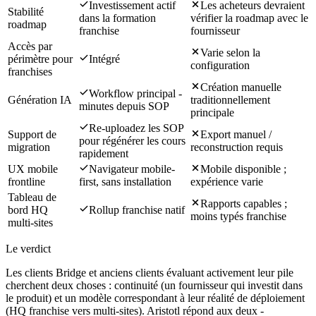
Investissement actif
Les acheteurs devraient
Stabilité
dans la formation
vérifier la roadmap avec le
roadmap
franchise
fournisseur
Accès par
Varie selon la
périmètre pour
Intégré
configuration
franchises
Création manuelle
Workflow principal -
Génération IA
traditionnellement
minutes depuis SOP
principale
Re-uploadez les SOP
Support de
Export manuel /
pour régénérer les cours
migration
reconstruction requis
rapidement
UX mobile
Navigateur mobile-
Mobile disponible ;
frontline
first, sans installation
expérience varie
Tableau de
Rapports capables ;
bord HQ
Rollup franchise natif
moins typés franchise
multi-sites
Le verdict
Les clients Bridge et anciens clients évaluant activement leur pile
cherchent deux choses : continuité (un fournisseur qui investit dans
le produit) et un modèle correspondant à leur réalité de déploiement
(HQ franchise vers multi-sites). Aristotl répond aux deux -