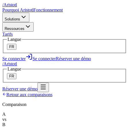
/
A
ristotl
Pourquoi Aristotl
Fonctionnement
Solutions
Ressources
Tarifs
Langue
FR
Se connecter
Se connecter
Réserver une démo
/
A
ristotl
Langue
FR
Réserver une démo
Retour aux comparaisons
Comparaison
A
vs
B