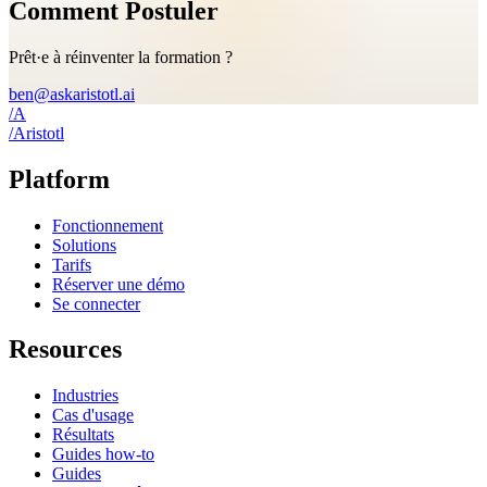
Comment Postuler
Prêt·e à réinventer la formation ?
ben@askaristotl.ai
/
A
/
A
ristotl
Platform
Fonctionnement
Solutions
Tarifs
Réserver une démo
Se connecter
Resources
Industries
Cas d'usage
Résultats
Guides how-to
Guides