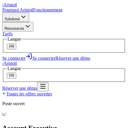
/
A
ristotl
Pourquoi Aristotl
Fonctionnement
Solutions
Ressources
Tarifs
Langue
FR
Se connecter
Se connecter
Réserver une démo
/
A
ristotl
Langue
FR
Réserver une démo
Toutes les offres ouvertes
Poste ouvert
📈